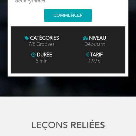
deux rythmes.
COMMENCER
CATÉGORIES
NIVEAU
7/8 Grooves
Débutant
DURÉE
TARIF
5 min
1.99 €
LEÇONS
RELIÉES