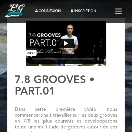
Toggle
CONNEXION
INSCRIPTION
7.8 GROOVES •
PART.01
Dans cette première vidéo, nous
commencerons à travailler sur les deux grooves
en 7/8 les plus courants et développerons
toute une multitude de grooves autour de ces