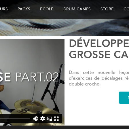
URS
PACKS
ECOLE
DRUM CAMPS
STORE
C
DÉVELOPP
GROSSE CAI
Dans cette nouvelle leço
d'exercices de décalages ré
double croche.