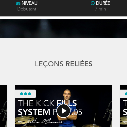
NIVEAU
DURÉE
Débutant
7 min
LEÇONS
RELIÉES