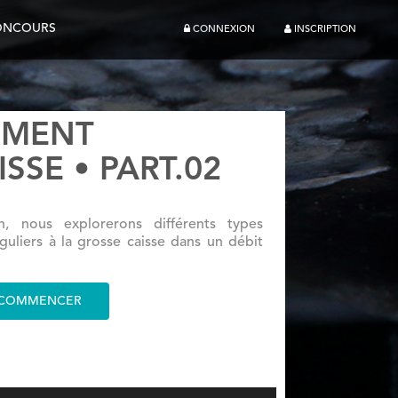
ONCOURS
CONNEXION
INSCRIPTION
EMENT
SSE • PART.02
n, nous explorerons différents types
guliers à la grosse caisse dans un débit
COMMENCER