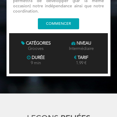
permettra de développer (par la même
occasion) notre indépendance ainsi que notre
coordination.
COMMENCER
CATÉGORIES
NIVEAU
Grooves
Intermédiaire
DURÉE
TARIF
9 min
1.99 €