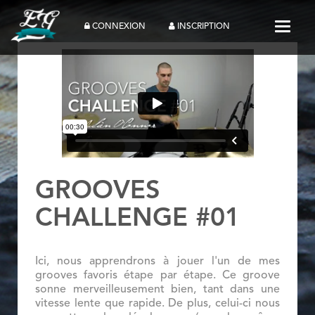
Toggle
CONNEXION
INSCRIPTION
GROOVES
CHALLENGE #01
Ici, nous apprendrons à jouer l'un de mes
grooves favoris étape par étape. Ce groove
sonne merveilleusement bien, tant dans une
vitesse lente que rapide. De plus, celui-ci nous