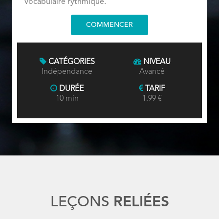
vocabulaire rythmique.
COMMENCER
CATÉGORIES
NIVEAU
Indépendance
Avancé
DURÉE
TARIF
10 min
1.99 €
LEÇONS
RELIÉES