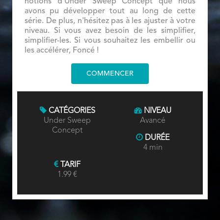
notions d'Under Sweep Concept que nous
avons pu développer tout au long de cette
série. De plus, n'hésitez pas à les ajuster à votre
niveau. Si vous avez besoin de les simplifier,
simplifier-les. Si vous souhaitez les embellir ou
les accélérer, Foncé !
COMMENCER
CATÉGORIES
NIVEAU
Under Sweep
Avancé
Concept
DURÉE
4 min
TARIF
1.99 €