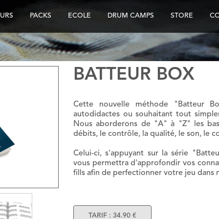
URS
PACKS
ECOLE
DRUM CAMPS
STORE
C
BATTEUR BOX
Cette nouvelle méthode "Batteur Box
autodidactes ou souhaitant tout simple
Nous aborderons de "A" à "Z" les base
débits, le contrôle, la qualité, le son, le
Celui-ci, s'appuyant sur la série "Batt
vous permettra d'approfondir vos connai
fills afin de perfectionner votre jeu dans 
TARIF : 34.90 €