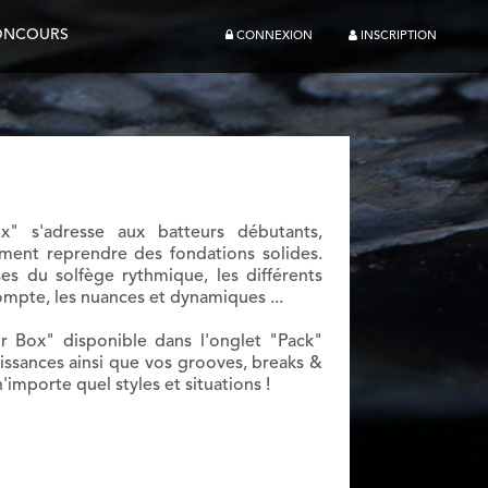
ONCOURS
CONNEXION
INSCRIPTION
" s'adresse aux batteurs débutants,
ment reprendre des fondations solides.
s du solfège rythmique, les différents
 compte, les nuances et dynamiques ...
eur Box" disponible dans l'onglet "Pack"
ssances ainsi que vos grooves, breaks &
n'importe quel styles et situations !