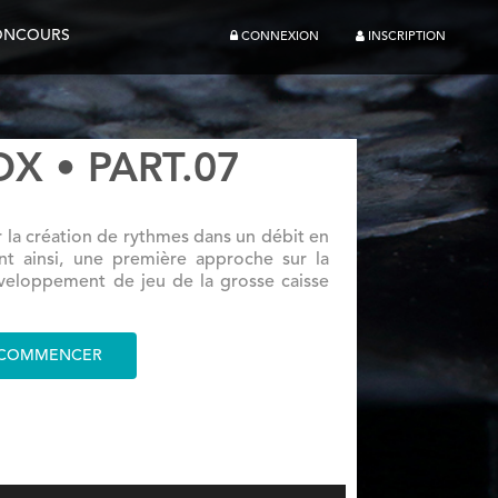
ONCOURS
CONNEXION
INSCRIPTION
X • PART.07
 la création de rythmes dans un débit en
t ainsi, une première approche sur la
développement de jeu de la grosse caisse
COMMENCER