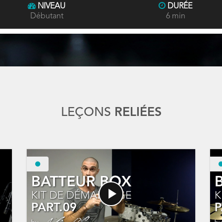
NIVEAU
DURÉE
Débutant
6 min
LEÇONS
RELIÉES