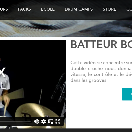
URS
PACKS
ECOLE
DRUM CAMPS
STORE
C
BATTEUR BO
Cette vidéo se concentre sur
double croche nous donnan
vitesse, le contrôle et le 
dans les grooves.