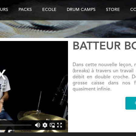
URS
PACKS
ECOLE
DRUM CAMPS
STORE
C
BATTEUR BO
Dans cette nouvelle leçon, 
(breaks) à travers un trava
débit en double croche. De
grosse caisse dans nos fil
quasiment infinie.