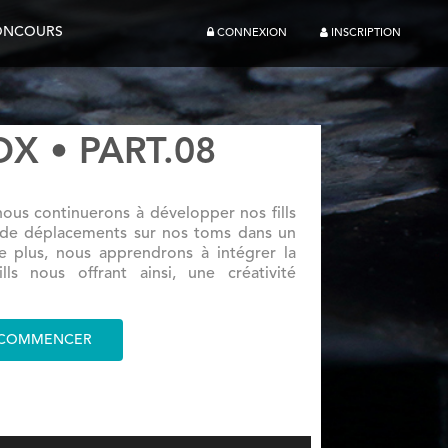
ONCOURS
CONNEXION
INSCRIPTION
X • PART.08
nous continuerons à développer nos fills
il de déplacements sur nos toms dans un
 plus, nous apprendrons à intégrer la
ls nous offrant ainsi, une créativité
COMMENCER