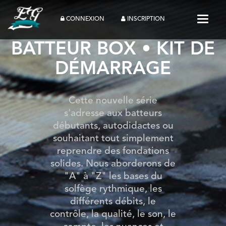
Toggle
CONNEXION
INSCRIPTION
BATTEUR BOX • KIT DE
DÉMARRAGE
Cette nouvelle série
s'adresse aux batteurs
débutants, autodidactes ou
souhaitant tout simplement
reprendre des fondations
solides. Nous aborderons de
"A" à "Z" les bases du
solfège rythmique, les
différents débits, le
contrôle, la qualité, le son, le