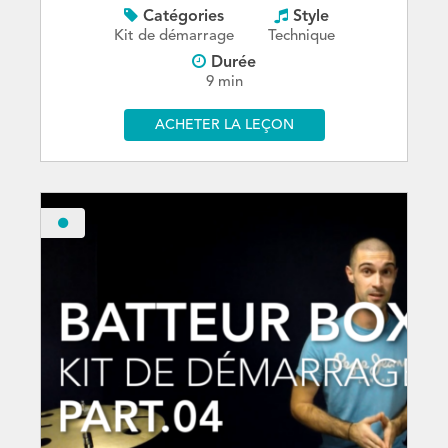
Catégories
Style
Kit de démarrage
Technique
Durée
9 min
ACHETER LA LEÇON